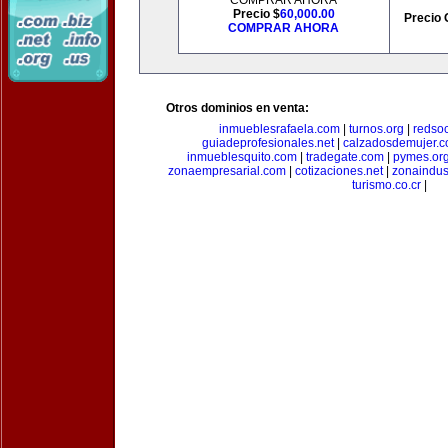
COMPRAR AHORA
Precio $
60,000.00
Precio 
COMPRAR AHORA
Otros dominios en venta:
inmueblesrafaela.com
|
turnos.org
|
redso
guiadeprofesionales.net
|
calzadosdemujer.
inmueblesquito.com
|
tradegate.com
|
pymes.or
zonaempresarial.com
|
cotizaciones.net
|
zonaindus
turismo.co.cr
|