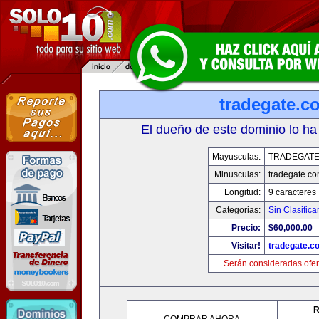
tradegate.c
El dueño de este dominio lo ha
Mayusculas:
TRADEGAT
Minusculas:
tradegate.c
Longitud:
9 caracteres
Categorias:
Sin Clasifica
Precio:
$60,000.00
Visitar!
tradegate.c
Serán consideradas ofer
R