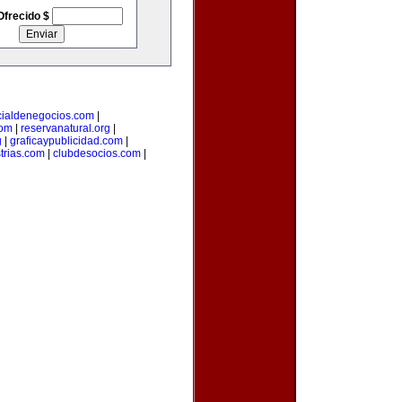
Ofrecido $
cialdenegocios.com
|
com
|
reservanatural.org
|
g
|
graficaypublicidad.com
|
trias.com
|
clubdesocios.com
|