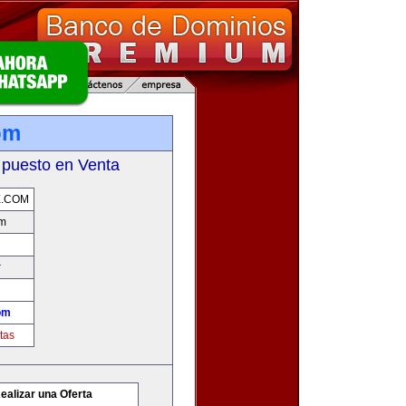
om
 puesto en Venta
E.COM
om
r
om
tas
ealizar una Oferta