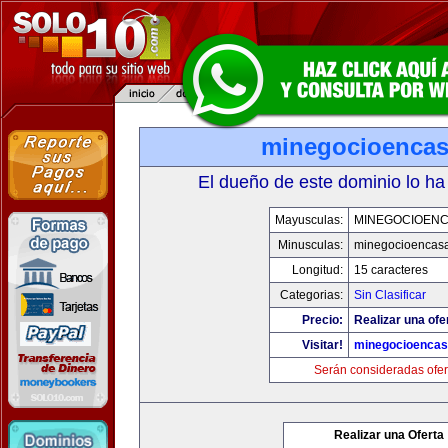
minegocioenca
El dueño de este dominio lo ha
Mayusculas:
MINEGOCIOEN
Minusculas:
minegocioencas
Longitud:
15 caracteres
Categorias:
Sin Clasificar
Precio:
Realizar una ofe
Visitar!
minegocioenca
Serán consideradas ofer
Realizar una Oferta