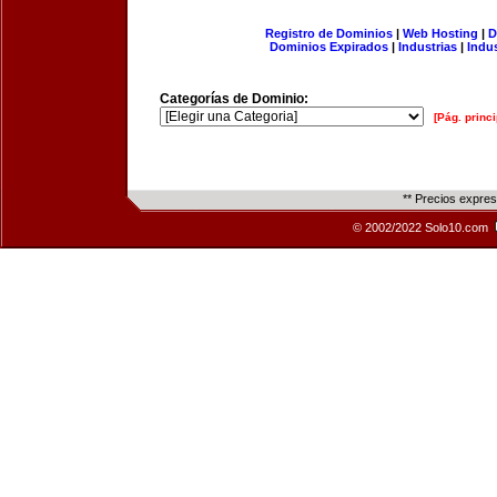
Registro de Dominios
|
Web Hosting
|
D
Dominios Expirados
|
Industrias
|
Indu
Categorías de Dominio:
[Pág. princi
** Precios expre
© 2002/2022 Solo10.com