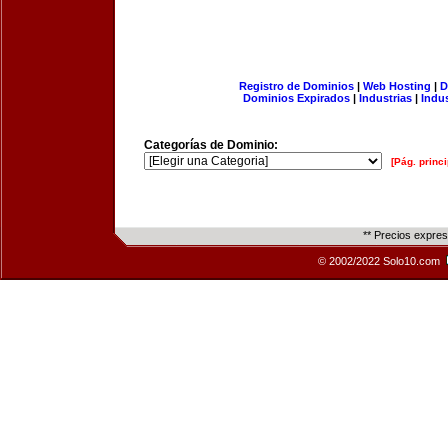
Registro de Dominios
|
Web Hosting
|
D
Dominios Expirados
|
Industrias
|
Indu
Categorías de Dominio:
[Pág. princi
** Precios expre
© 2002/2022 Solo10.com