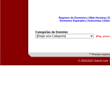
Registro de Dominios
|
Web Hosting
|
D
Dominios Expirados
|
Industrias
|
Indu
Categorías de Dominio:
[Pág. princi
** Precios expre
© 2002/2022 Solo10.com