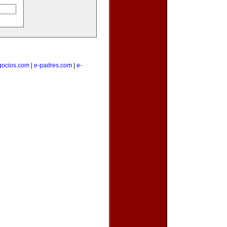
gocios.com
|
e-padres.com
|
e-