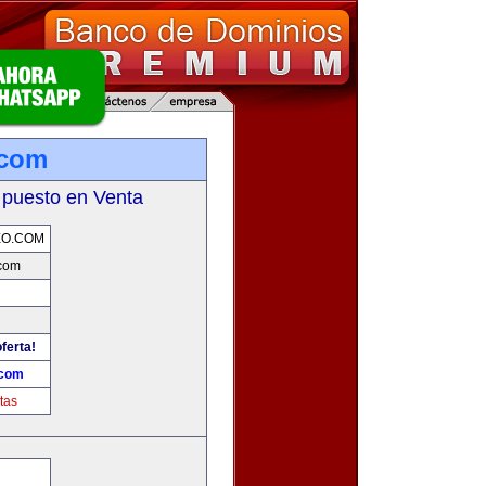
.com
 puesto en Venta
EO.COM
com
ferta!
.com
tas