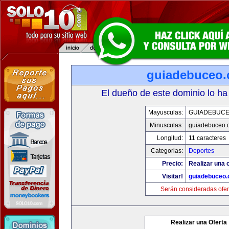
guiadebuceo
El dueño de este dominio lo ha
Mayusculas:
GUIADEBUC
Minusculas:
guiadebuceo.
Longitud:
11 caracteres
Categorias:
Deportes
Precio:
Realizar una o
Visitar!
guiadebuceo
Serán consideradas ofer
Realizar una Oferta