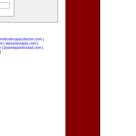
centrodecapacitacion.com
|
om
|
ideasdeviajes.com
|
m
|
planetapublicidad.com
|
|