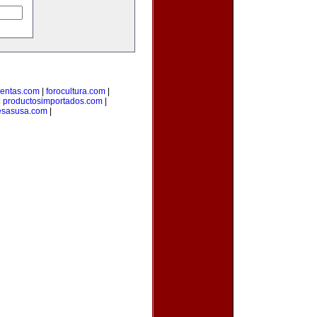
uentas.com
|
forocultura.com
|
|
productosimportados.com
|
sasusa.com
|