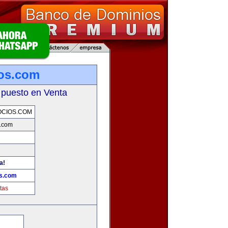
ios.com
 puesto en Venta
OCIOS.COM
s.com
a!
os.com
tas