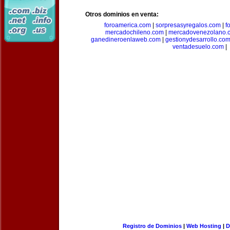
Otros dominios en venta:
foroamerica.com
|
sorpresasyregalos.com
|
f
mercadochileno.com
|
mercadovenezolano.
ganedineroenlaweb.com
|
gestionydesarrollo.co
ventadesuelo.com
|
Registro de Dominios
|
Web Hosting
|
D