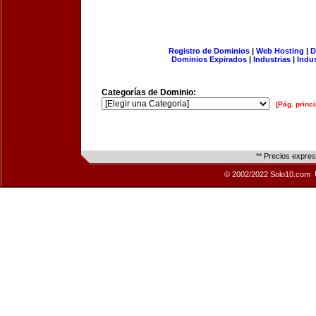
Registro de Dominios
|
Web Hosting
|
D
Dominios Expirados
|
Industrias
|
Indu
Categorías de Dominio:
[Pág. princi
** Precios expre
© 2002/2022 Solo10.com