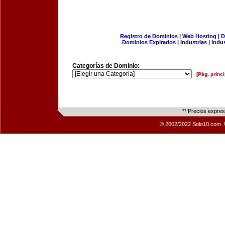
Registro de Dominios
|
Web Hosting
|
D
Dominios Expirados
|
Industrias
|
Indu
Categorías de Dominio:
[Pág. princi
** Precios expre
© 2002/2022 Solo10.com